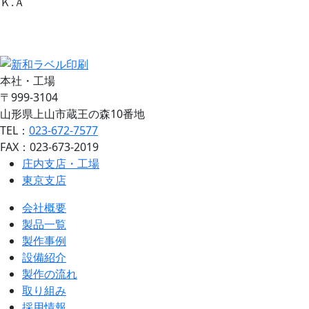
Ｋ.Ａ
お問い合わせ
見積り依頼
本社・工場
〒999-3104
山形県上山市蔵王の森10番地
TEL：
023-672-7577
FAX：023-673-2019
庄内支店・工場
東京支店
会社概要
製品一覧
製作事例
設備紹介
製作の流れ
取り組み
採用情報